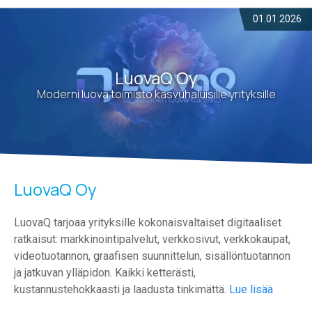
01.01.2026
LuovaQ Oy
Moderni luova toimisto kasvu­­haluisille yrityksille
LuovaQ Oy
LuovaQ tarjoaa yrityksille kokonaisvaltaiset digitaaliset
ratkaisut: markkinointipalvelut, verkkosivut, verkkokaupat,
videotuotannon, graafisen suunnittelun, sisällöntuotannon
ja jatkuvan ylläpidon. Kaikki ketterästi,
kustannustehokkaasti ja laadusta tinkimättä.
Lue lisää