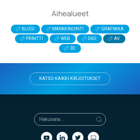
Aihealueet
BLOGI
MARKKINOINTI
GRAFIIKKA
PRINTTI
WEB
DIGI
AV
3D
KATSO KAIKKI KIRJOITUKSET