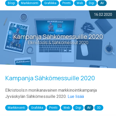
Blogi
Markkinointi
Grafiikka
Printti
Web
Digi
AV
16.02.2020
Kampanja Sähkömessuille 2020
Elkristools & Sähkömessut 2020
Kampanja Sähkömessuille 2020
Elkristools:n monikanavainen markkinointikampanja
Jyväskylän Sähkömessuille 2020.
Lue lisää
Markkinointi
Grafiikka
Printti
Web
Digi
AV
3D