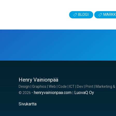
BLOGI
MARKKI
Henry Vainionpää
Design | Graphics | Web | Code | ICT | Dev | Print | Marketing 
henryvainionpaa.com
LuovaQ Oy
© 2026 •
|
Sivukartta