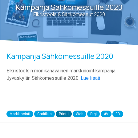
Kampanja Sähkömessuille 2020
Elkristools & Sähkömessut 2020
Kampanja Sähkömessuille 2020
Elkristools:n monikanavainen markkinointikampanja
Jyväskylän Sähkömessuille 2020.
Lue lisää
Markkinointi
Grafiikka
Printti
Web
Digi
AV
3D