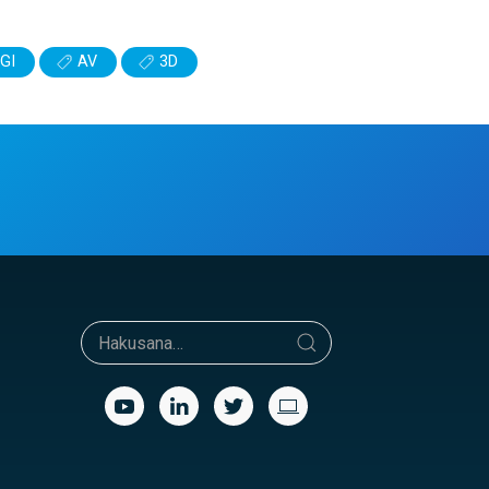
GI
AV
3D