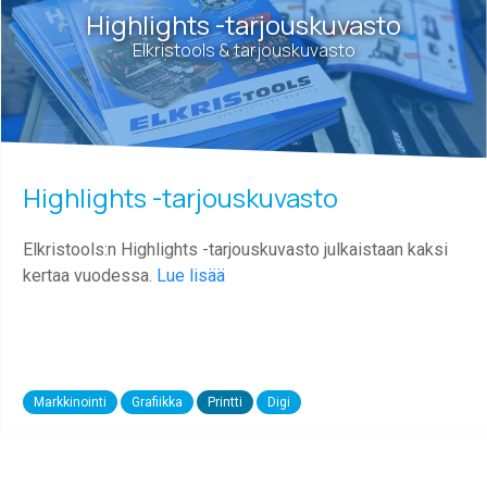
Highlights -tarjouskuvasto
Elkristools & tarjouskuvasto
Highlights -tarjouskuvasto
Elkristools:n Highlights -tarjouskuvasto julkaistaan kaksi
kertaa vuodessa.
Lue lisää
Markkinointi
Grafiikka
Printti
Digi