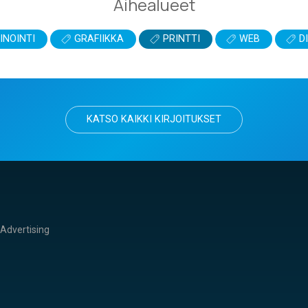
Aihealueet
NOINTI
GRAFIIKKA
PRINTTI
WEB
DI
KATSO KAIKKI KIRJOITUKSET
& Advertising