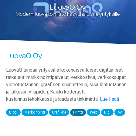
LuovaQ Oy
Moderni luova toimisto kasvu­­haluisille yrityksille
LuovaQ Oy
LuovaQ tarjoaa yrityksille kokonaisvaltaiset digitaaliset
ratkaisut: markkinointipalvelut, verkkosivut, verkkokaupat,
videotuotannon, graafisen suunnittelun, sisällöntuotannon
ja jatkuvan ylläpidon. Kaikki ketterästi,
kustannustehokkaasti ja laadusta tinkimättä.
Lue lisää
Blogi
Markkinointi
Grafiikka
Printti
Web
Digi
AV